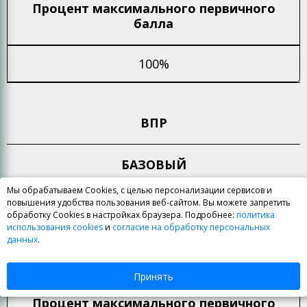
Процент максимального
первичного
балла
100%
ВПР
БАЗОВЫЙ
Мы обрабатываем Cookies, с целью персонализации сервисов и
повышения удобства пользования веб-сайтом. Вы можете запретить
Количество
Максимальный
обработку Cookies в настройках браузера. Подробнее:
политика
заданий
первичный балл
использования cookies
и
согласие на обработку персональных
данных
.
12
12
Принять
Процент максимального
первичного