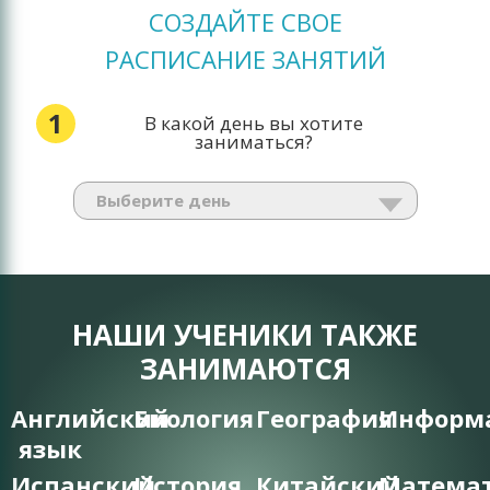
СОЗДАЙТЕ СВОЕ
РАСПИСАНИЕ ЗАНЯТИЙ
1
В какой день вы хотите
заниматься?
НАШИ УЧЕНИКИ ТАКЖЕ
ЗАНИМАЮТСЯ
Английский
Биология
География
Информ
язык
Испанский
История
Китайский
Матема