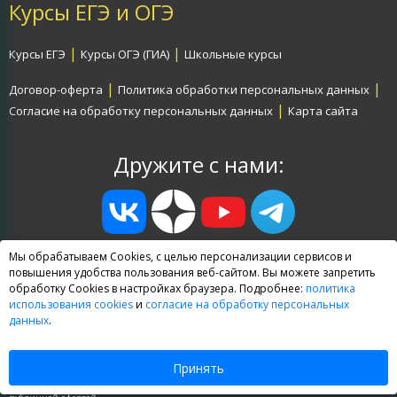
Курсы ЕГЭ и ОГЭ
|
|
Курсы ЕГЭ
Курсы ОГЭ (ГИА)
Школьные курсы
|
|
Договор-оферта
Политика обработки персональных данных
|
Согласие на обработку персональных данных
Карта сайта
Дружите с нами:
info@egevpare.ru
Мы обрабатываем Cookies, с целью персонализации сервисов и
повышения удобства пользования веб-сайтом. Вы можете запретить
Все права защищены
обработку Cookies в настройках браузера. Подробнее:
политика
использования cookies
и
согласие на обработку персональных
© 2009—2026 В ПАРЕ (TwoStu)
данных
.
Принять
Представленная на сайте информация носит ознакомительный характер и не является