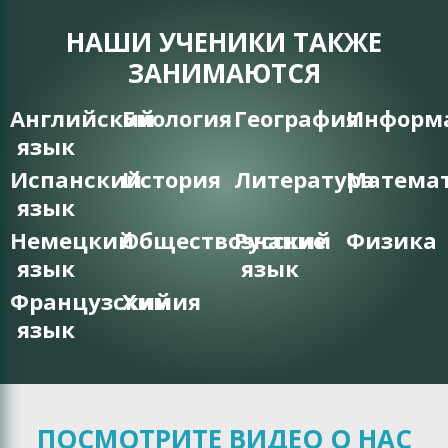
НАШИ УЧЕНИКИ ТАКЖЕ
ЗАНИМАЮТСЯ
Английский
Биология
География
Информ
язык
Испанский
История
Литература
Матема
язык
Немецкий
Обществознание
Русский
Физика
язык
язык
Французский
Химия
язык
ПОСМОТРИТЕ ВИДЕО О НАС