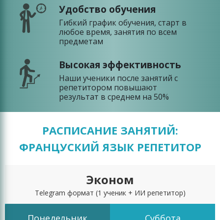
Удобство обучения
Гибкий график обучения, старт в
любое время, занятия по всем
предметам
Высокая эффективность
Наши ученики после занятий с
репетитором повышают
результат в среднем на 50%
РАСПИСАНИЕ ЗАНЯТИЙ:
ФРАНЦУСКИЙ ЯЗЫК РЕПЕТИТОР
Эконом
Telegram формат
(1 ученик + ИИ репетитор)
Понедельник
Суббота