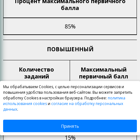
Процент максимального
первичного
балла
85%
ПОВЫШЕННЫЙ
Количество
Максимальный
заданий
первичный балл
Мы обрабатываем Cookies, с целью персонализации сервисов и
повышения удобства пользования веб-сайтом. Вы можете запретить
1
5
обработку Cookies в настройках браузера. Подробнее:
политика
использования cookies
и
согласие на обработку персональных
данных
.
Процент максимального
первичного
балла
Принять
15%