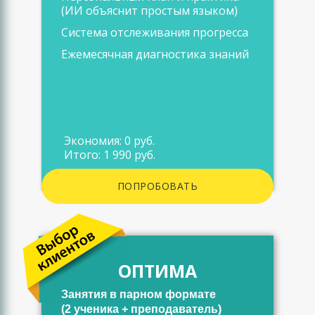
(ИИ объяснит простым языком)
Система отслеживания прогресса
Ежемесячная диагностика знаний
Экономия: 0 руб.
Итого: 1 990 руб.
ПОПРОБОВАТЬ
ОПТИМА
Занятия в парном формате
(2 ученика + преподаватель)