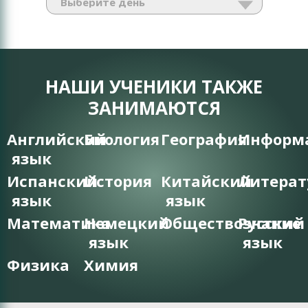
НАШИ УЧЕНИКИ ТАКЖЕ
ЗАНИМАЮТСЯ
Английский
Биология
География
Информ
язык
Испанский
История
Китайский
Литерат
язык
язык
Математика
Немецкий
Обществознание
Русский
язык
язык
Физика
Химия