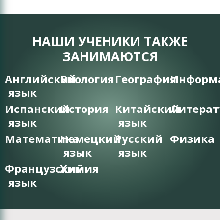
НАШИ УЧЕНИКИ ТАКЖЕ
ЗАНИМАЮТСЯ
Английский
Биология
География
Информ
язык
Испанский
История
Китайский
Литерат
язык
язык
Математика
Немецкий
Русский
Физика
язык
язык
Французский
Химия
язык