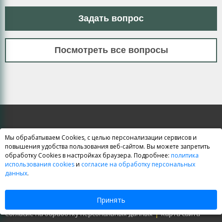
Задать вопрос
Посмотреть все вопросы
Мы обрабатываем Cookies, с целью персонализации сервисов и
повышения удобства пользования веб-сайтом. Вы можете запретить
Курсы ЕГЭ и ОГЭ
обработку Cookies в настройках браузера. Подробнее:
политика
использования cookies
и
согласие на обработку персональных
данных
.
|
|
Курсы ЕГЭ
Курсы ОГЭ (ГИА)
Школьные курсы
Принять
|
|
Договор-оферта
Политика обработки персональных данных
|
Согласие на обработку персональных данных
Карта сайта