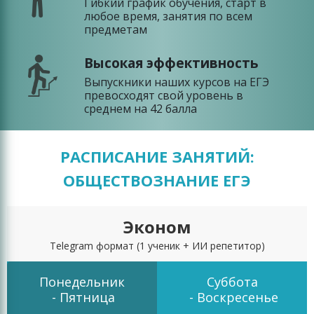
Гибкий график обучения, старт в
любое время, занятия по всем
предметам
Высокая эффективность
Выпускники наших курсов на ЕГЭ
превосходят свой уровень в
среднем на 42 балла
РАСПИСАНИЕ ЗАНЯТИЙ:
ОБЩЕСТВОЗНАНИЕ ЕГЭ
Эконом
Telegram формат
(1 ученик + ИИ репетитор)
Понедельник
Суббота
- Пятница
- Воскресенье