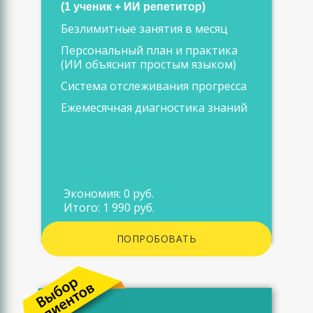
(1 ученик + ИИ репетитор)
Безлимитные занятия в месяц
Персональный план и практика
(ИИ объяснит простым языком)
Система отслеживания прогресса
Ежемесячная диагностика знаний
Экономия: 0 руб.
Итого: 1 990 руб.
ПОПРОБОВАТЬ