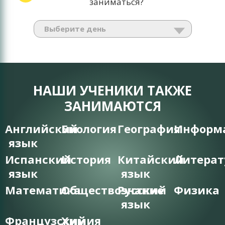
заниматься?
НАШИ УЧЕНИКИ ТАКЖЕ
ЗАНИМАЮТСЯ
Английский
Биология
География
Информ
язык
Испанский
История
Китайский
Литерат
язык
язык
Математика
Обществознание
Русский
Физика
язык
Французский
Химия