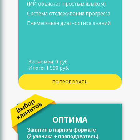
(ИИ объяснит простым языком)
Система отслеживания прогресса
Ежемесячная диагностика знаний
Экономия: 0 руб.
Итого: 1 990 руб.
ПОПРОБОВАТЬ
ОПТИМА
Занятия в парном формате
(2 ученика + преподаватель)