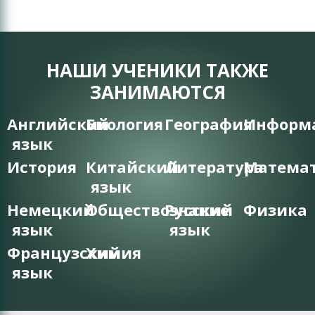
НАШИ УЧЕНИКИ ТАКЖЕ
ЗАНИМАЮТСЯ
Английский
Биология
География
Информ
язык
История
Китайский
Литература
Матема
язык
Немецкий
Обществознание
Русский
Физика
язык
язык
Французский
Химия
язык