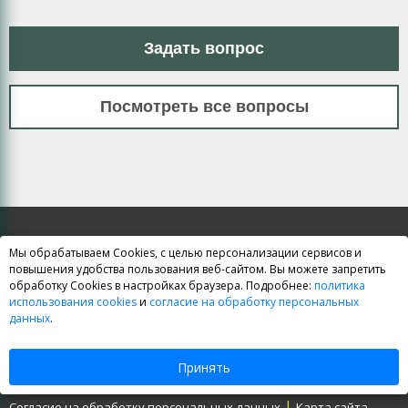
Задать вопрос
Посмотреть все вопросы
Мы обрабатываем Cookies, с целью персонализации сервисов и
повышения удобства пользования веб-сайтом. Вы можете запретить
обработку Cookies в настройках браузера. Подробнее:
политика
Курсы ЕГЭ и ОГЭ
использования cookies
и
согласие на обработку персональных
данных
.
|
|
Курсы ЕГЭ
Курсы ОГЭ (ГИА)
Школьные курсы
Принять
|
|
Договор-оферта
Политика обработки персональных данных
|
Согласие на обработку персональных данных
Карта сайта