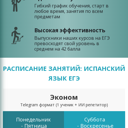
Гибкий график обучения, старт в
любое время, занятия по всем
предметам
Высокая эффективность
Выпускники наших курсов на ЕГЭ
превосходят свой уровень в
среднем на 42 балла
РАСПИСАНИЕ ЗАНЯТИЙ: ИСПАНСКИЙ
ЯЗЫК ЕГЭ
Эконом
Telegram формат
(1 ученик + ИИ репетитор)
Понедельник
Суббота
- Пятница
- Воскресенье