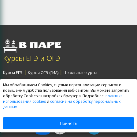
Курсы ЕГЭ и ОГЭ
|
|
Курсы ЕГЭ
Курсы ОГЭ (ГИА)
Школьные курсы
|
|
Договор-оферта
Политика обработки персональных данных
Мы обрабатываем Cookies, с целью персонализации сервисов и
повышения удобства пользования веб-сайтом. Вы можете запретить
|
Согласие на обработку персональных данных
Карта сайта
обработку Cookies в настройках браузера. Подробнее:
политика
использования cookies
и
согласие на обработку персональных
данных
.
Дружите с нами:
Принять