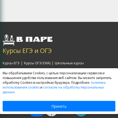
Курсы ЕГЭ и ОГЭ
|
|
Курсы ЕГЭ
Курсы ОГЭ (ГИА)
Школьные курсы
|
|
Мы обрабатываем Cookies, с целью персонализации сервисов и
Договор-оферта
Политика обработки персональных данных
повышения удобства пользования веб-сайтом. Вы можете запретить
|
Согласие на обработку персональных данных
Карта сайта
обработку Cookies в настройках браузера. Подробнее:
политика
использования cookies
и
согласие на обработку персональных
данных
.
Дружите с нами:
Принять