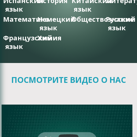
Испанский
История
Китайский
Литерат
язык
язык
Математика
Немецкий
Обществознание
Русский
язык
язык
Французский
Химия
язык
ПОСМОТРИТЕ ВИДЕО О НАС