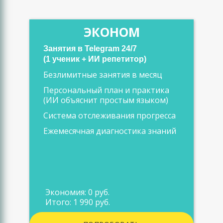
ЭКОНОМ
Занятия в Telegram 24/7
(1 ученик + ИИ репетитор)
Безлимитные занятия в месяц
Персональный план и практика
(ИИ объяснит простым языком)
Система отслеживания прогресса
Ежемесячная диагностика знаний
Экономия: 0 руб.
Итого: 1 990 руб.