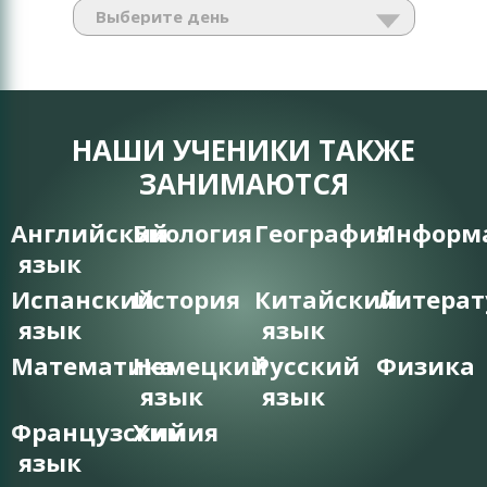
НАШИ УЧЕНИКИ ТАКЖЕ
ЗАНИМАЮТСЯ
Английский
Биология
География
Информ
язык
Испанский
История
Китайский
Литерат
язык
язык
Математика
Немецкий
Русский
Физика
язык
язык
Французский
Химия
язык