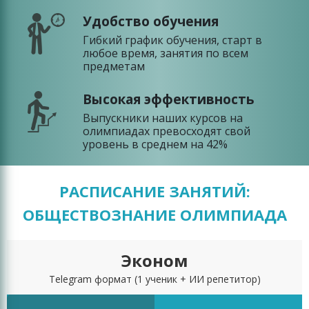
Удобство обучения
Гибкий график обучения, старт в
любое время, занятия по всем
предметам
Высокая эффективность
Выпускники наших курсов на
олимпиадах превосходят свой
уровень в среднем на 42%
РАСПИСАНИЕ ЗАНЯТИЙ:
ОБЩЕСТВОЗНАНИЕ ОЛИМПИАДА
Эконом
Telegram формат
(1 ученик + ИИ репетитор)