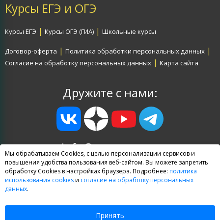
Курсы ЕГЭ и ОГЭ
|
|
Курсы ЕГЭ
Курсы ОГЭ (ГИА)
Школьные курсы
|
|
Договор-оферта
Политика обработки персональных данных
|
Согласие на обработку персональных данных
Карта сайта
Дружите с нами:
info@egevpare.ru
Мы обрабатываем Cookies, с целью персонализации сервисов и
Все права защищены
повышения удобства пользования веб-сайтом. Вы можете запретить
обработку Cookies в настройках браузера. Подробнее:
политика
© 2009—2026 В ПАРЕ (TwoStu)
использования cookies
и
согласие на обработку персональных
данных
.
Принять
Представленная на сайте информация носит ознакомительный характер и не является