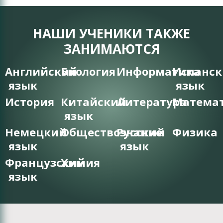
НАШИ УЧЕНИКИ ТАКЖЕ
ЗАНИМАЮТСЯ
Английский
Биология
Информатика
Испанс
язык
язык
История
Китайский
Литература
Матема
язык
Немецкий
Обществознание
Русский
Физика
язык
язык
Французский
Химия
язык