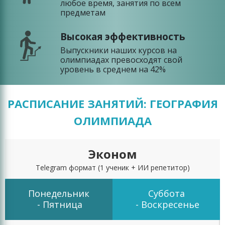
любое время, занятия по всем
предметам
Высокая эффективность
Выпускники наших курсов на
олимпиадах превосходят свой
уровень в среднем на 42%
РАСПИСАНИЕ ЗАНЯТИЙ: ГЕОГРАФИЯ
ОЛИМПИАДА
Эконом
Telegram формат
(1 ученик + ИИ репетитор)
Понедельник
Суббота
- Пятница
- Воскресенье