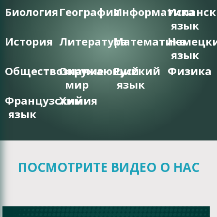
Биология
География
Информатика
Испанс
язык
История
Литература
Математика
Немецк
язык
Обществознание
Окружающий
Русский
Физика
мир
язык
Французский
Химия
язык
ПОСМОТРИТЕ ВИДЕО О НАС