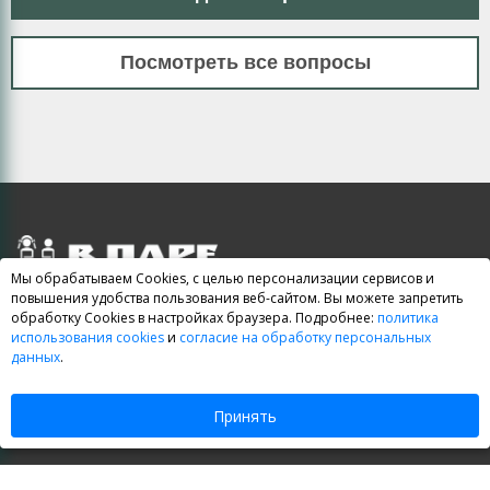
Посмотреть все вопросы
Мы обрабатываем Cookies, с целью персонализации сервисов и
Курсы ЕГЭ и ОГЭ
повышения удобства пользования веб-сайтом. Вы можете запретить
обработку Cookies в настройках браузера. Подробнее:
политика
использования cookies
и
согласие на обработку персональных
|
|
Курсы ЕГЭ
Курсы ОГЭ (ГИА)
Школьные курсы
данных
.
|
|
Договор-оферта
Политика обработки персональных данных
Принять
|
Согласие на обработку персональных данных
Карта сайта
Дружите с нами: