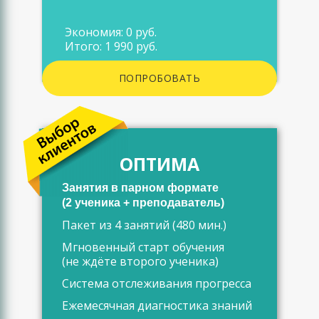
Экономия: 0 руб.
Итого: 1 990 руб.
ПОПРОБОВАТЬ
ОПТИМА
Занятия в парном формате
(2 ученика + преподаватель)
Пакет из 4 занятий (480 мин.)
Мгновенный старт обучения
(не ждёте второго ученика)
Система отслеживания прогресса
Ежемесячная диагностика знаний