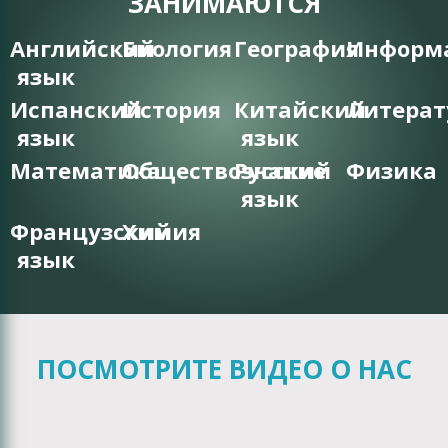
ЗАНИМАЮТСЯ
Английский
Биология
География
Информ
язык
Испанский
История
Китайский
Литерат
язык
язык
Математика
Обществознание
Русский
Физика
язык
Французский
Химия
язык
ПОСМОТРИТЕ ВИДЕО О НАС