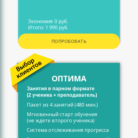
Экономия: 0 руб.
Итого: 1 990 руб.
ПОПРОБОВАТЬ
ОПТИМА
Занятия в парном формате
(2 ученика + преподаватель)
Пакет из 4 занятий (480 мин.)
Мгновенный старт обучения
(не ждёте второго ученика)
Система отслеживания прогресса